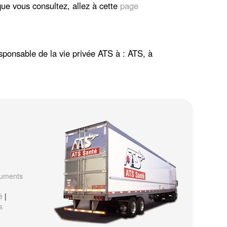
que vous consultez, allez à cette
page
ponsable de la vie privée ATS à : ATS, à
ruments
é
|
s