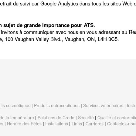
retrait du suivi par Google Analytics dans tous les sites Web 
un sujet de grande importance pour ATS.
s invitons à communiquer avec nous en vous adressant au Res
vée, 100 Vaughan Valley Blvd., Vaughan, ON, L4H 3C5.
its cosmétiques
|
Produits nutraceutiques
|
Services vétérinaires
|
Inst
de la température
|
Solutions de Credo
|
Sécurité
|
Qualité et conformit
es
|
Horaire des Fêtes
|
Installations
|
Liens
|
Carrières
|
Contactez-nou