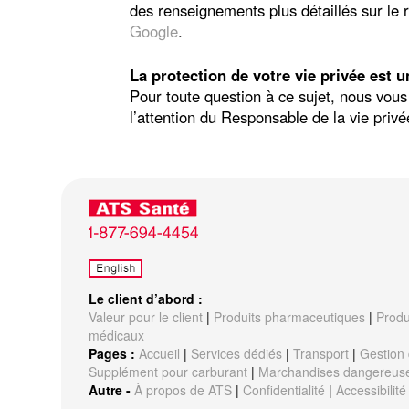
des renseignements plus détaillés sur le 
Google
.
La protection de votre vie privée est 
Pour toute question à ce sujet, nous vou
l’attention du Responsable de la vie pri
Le client d’abord :
Valeur pour le client
|
Produits pharmaceutiques
|
Produ
médicaux
Pages :
Accueil
|
Services dédiés
|
Transport
|
Gestion 
Supplément pour carburant
|
Marchandises dangereus
Autre -
À propos de ATS
|
Confidentialité
|
Accessibilité