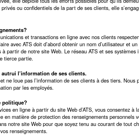
privée, elle déploie tous les efforts possibles pour qu’ils deme
privés ou confidentiels de la part de ses clients, elle s’engag
ignements?
ications et transactions en ligne avec nos clients respecten
affaire avec ATS doit d’abord obtenir un nom d’utilisateur et 
is à partir de notre site Web. Le réseau ATS et ses système
 tierce partie.
 autrui l’information de ses clients.
t ne loue pas l’information de ses clients à des tiers. Nous 
isation par les employés.
e politique?
ices en ligne à partir du site Web d’ATS, vous consentez à la c
ue en matière de protection des renseignements personnels 
 dans notre site Web pour que soyez tenu au courant de tout c
s vos renseignements.